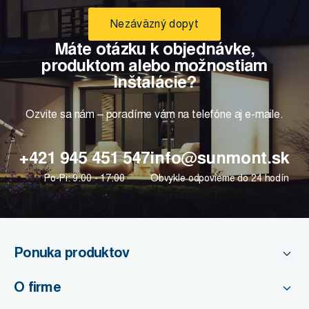
Nezáväzný dopyt
Máte otázku k objednávke,
produktom alebo možnostiam
inštalácie?
Ozvite sa nám – poradíme vám na telefóne aj e-maile.
+421 945 451 547
info@sunmont.sk
Po-Pi: 9:00 - 17:00
Obvykle odpovieme do 24 hodín
Ponuka produktov
O firme