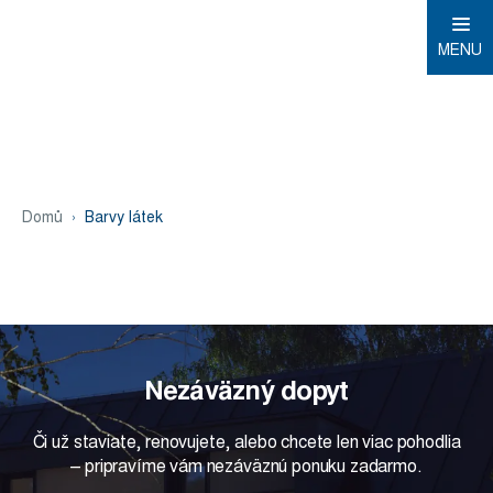
MENU
Domů
Barvy látek
Nezáväzný dopyt
Či už staviate, renovujete, alebo chcete len viac pohodlia
– pripravíme vám nezáväznú ponuku zadarmo.